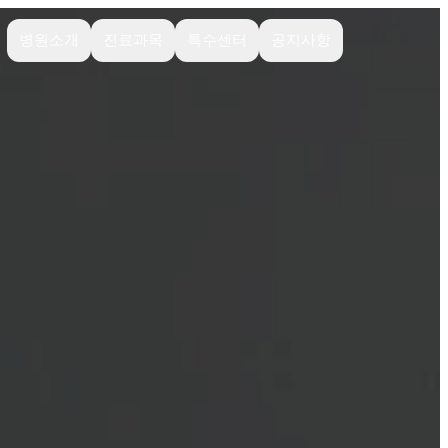
병원소개
진료과목
특수센터
공지사항
병원 소개
외과
수혈센터
공지사항
의료진 소
치과
줄기세포
진료일정
개
연구실
내과
치료 케이
오시는 길
한방 및
스
재활 센터
영상의학
과
돌봄 매거
진
안과
종합검진